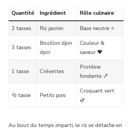
Quantité
Ingrédient
Rôle culinaire
2 tasses
Riz jasmin
Base neutre ⭐
Bouillon djon
Couleur &
3 tasses
djon
saveur 🖤
Protéine
1 tasse
Crévettes
fondante 🍤
Croquant vert
½ tasse
Petits pois
🌿
Au bout du temps imparti, le riz se détache en