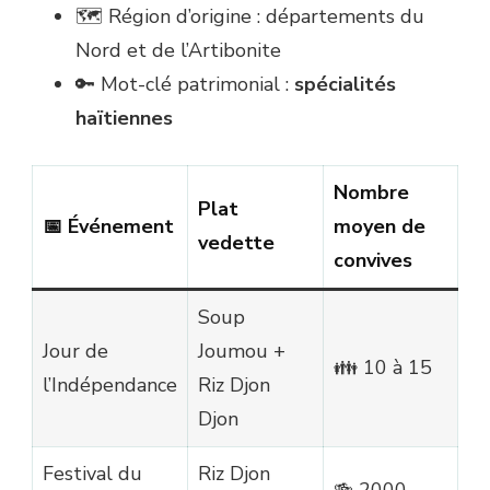
🗺️ Région d’origine : départements du
Nord et de l’Artibonite
🔑 Mot-clé patrimonial :
spécialités
haïtiennes
Nombre
Plat
📅 Événement
moyen de
vedette
convives
Soup
Jour de
Joumou +
👪 10 à 15
l’Indépendance
Riz Djon
Djon
Festival du
Riz Djon
🍻 2000