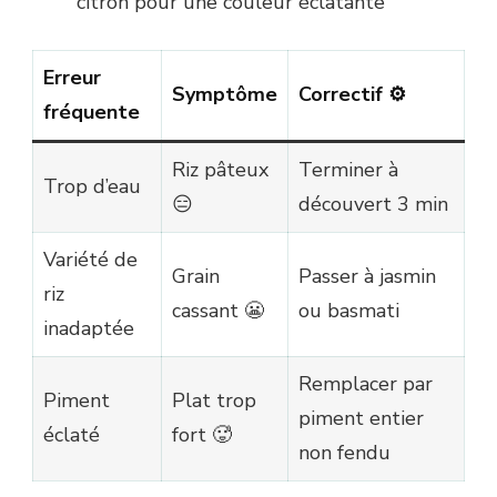
citron pour une couleur éclatante
Erreur
Symptôme
Correctif ⚙️
fréquente
Riz pâteux
Termin­er à
Trop d’eau
😑
découvert 3 min
Variété de
Grain
Passer à jasmin
riz
cassant 😬
ou basmati
inadaptée
Remplacer par
Piment
Plat trop
piment entier
éclaté
fort 🥵
non fendu