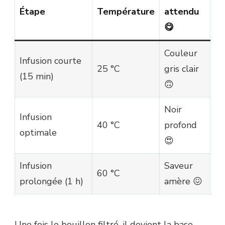
Étape
Température
attendu
😋
Couleur
Infusion courte
25 °C
gris clair
(15 min)
🙃
Noir
Infusion
40 °C
profond
optimale
😍
Infusion
Saveur
60 °C
prolongée (1 h)
amère 😖
Une fois le bouillon filtré, il devient la base