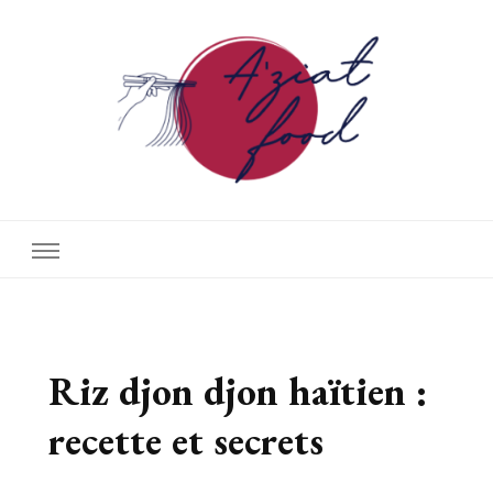
A'ziat food
Riz djon djon haïtien :
recette et secrets