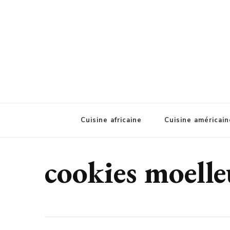
A'ziat food
Cuisine africaine
Cuisine américain
cookies moell