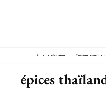
A'ziat food
Cuisine africaine
Cuisine américain
épices thaïlan