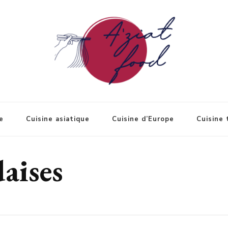
e
Cuisine asiatique
Cuisine d’Europe
Cuisine 
daises