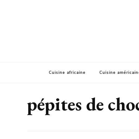
A'ziat food
Cuisine africaine
Cuisine américain
pépites de cho