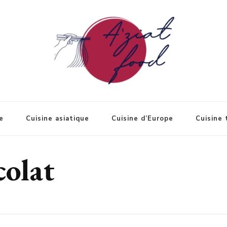
e
Cuisine asiatique
Cuisine d’Europe
Cuisine 
colat