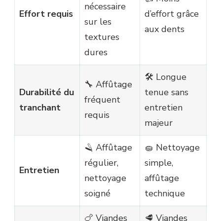
nécessaire
Effort requis
d’effort grâce
sur les
aux dents
textures
dures
🛠️ Longue
🔧 Affûtage
Durabilité du
tenue sans
fréquent
tranchant
entretien
requis
majeur
🪒 Affûtage
🧽 Nettoyage
régulier,
simple,
Entretien
nettoyage
affûtage
soigné
technique
🍗 Viandes
🥩 Viandes