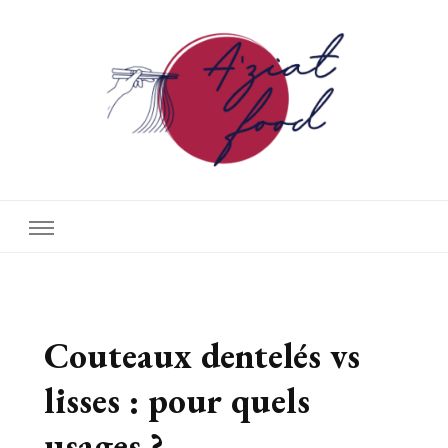
A'ziat food
Couteaux dentelés vs
lisses : pour quels
usages ?