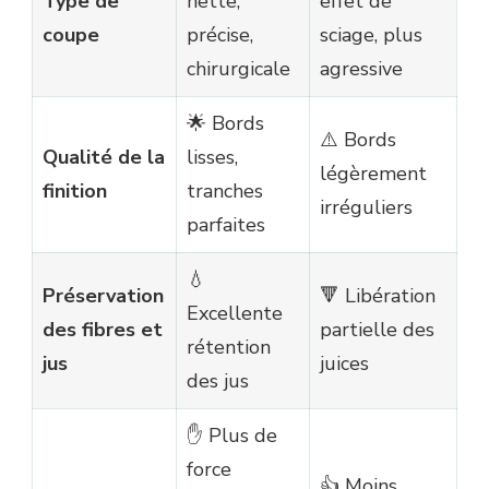
Type de
nette,
effet de
coupe
précise,
sciage, plus
chirurgicale
agressive
🌟 Bords
⚠️ Bords
Qualité de la
lisses,
légèrement
finition
tranches
irréguliers
parfaites
💧
Préservation
🔻 Libération
Excellente
des fibres et
partielle des
rétention
jus
juices
des jus
✋ Plus de
force
👍 Moins