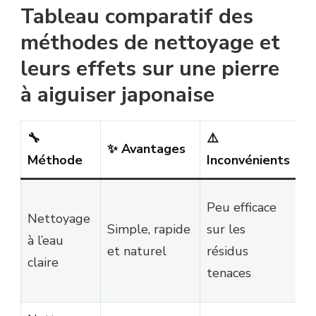
Tableau comparatif des
méthodes de nettoyage et
leurs effets sur une pierre
à aiguiser japonaise
🔧
⚠️
💡
✨ Avantages
Méthode
Inconvénients
p
À 
Peu efficace
Nettoyage
c
Simple, rapide
sur les
à l’eau
u
et naturel
résidus
claire
év
tenaces
a