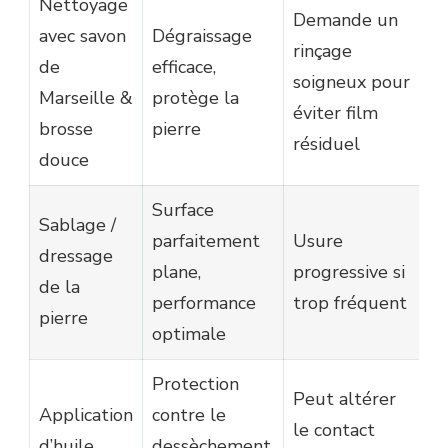
Nettoyage
Demande un
Ut
avec savon
Dégraissage
rinçage
br
de
efficace,
soigneux pour
s
Marseille &
protège la
éviter film
pr
brosse
pierre
résiduel
su
douce
Surface
Sablage /
À 
parfaitement
Usure
dressage
u
plane,
progressive si
de la
si
performance
trop fréquent
pierre
a
optimale
Protection
À 
Peut altérer
Application
contre le
au
le contact
d’huile
dessèchement,
na