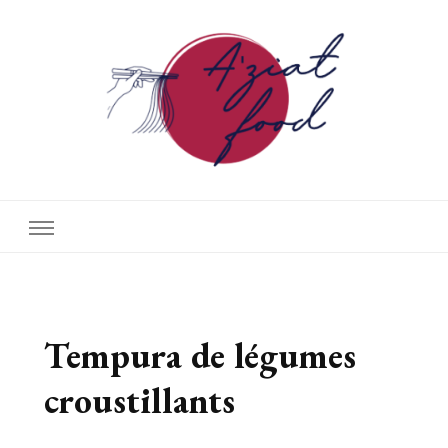
A'ziat food
Tempura de légumes
croustillants