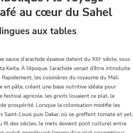
mafé au cœur du Sahel
ingues aux tables
 sauce d’arachide épaisse datent du XIIIᵉ siècle, sous
 Keïta. À l’époque, l’arachide venait d’être introduite
. Rapidement, les cuisinières du royaume du Mali
 en pâte, créant une base nutritive idéale pour
 festival agricole, les griots louaient ce plat, le
 prospérité. Lorsque la colonisation modifie les
rs Saint-Louis puis Dakar, où se greffent tomate et yet,
u fil des siècles, le mets devient pont culturel entre
et wolof, perpétuant l’image d’un plat rassembleur.