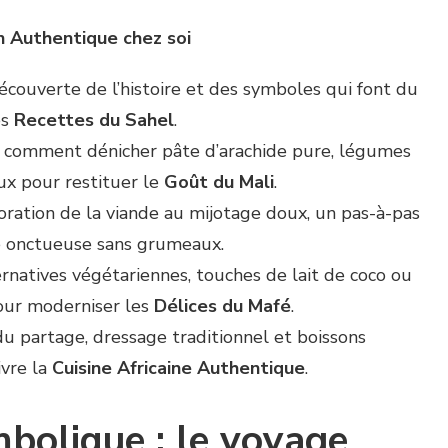
en Authentique chez soi
écouverte de l’histoire et des symboles qui font du
es
Recettes du Sahel
.
 : comment dénicher pâte d’arachide pure, légumes
ux pour restituer le
Goût du Mali
.
oloration de la viande au mijotage doux, un pas-à-pas
e onctueuse sans grumeaux.
ternatives végétariennes, touches de lait de coco ou
our moderniser les
Délices du Mafé
.
t du partage, dressage traditionnel et boissons
vre la
Cuisine Africaine Authentique
.
mbolique : le voyage