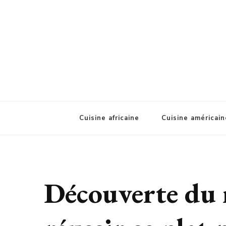
A'ziat food
Cuisine africaine
Cuisine américain
Découverte du