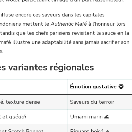
iffuse encore ces saveurs dans les capitales
londoniens mettent le
Authentic Mafé
à l’honneur lors
, tandis que les chefs parisiens revisitent la sauce en la
 mafé illustre une adaptabilité sans jamais sacrifier son
e.
s variantes régionales
Émotion gustative 😋
é, texture dense
Saveurs du terroir
t
et
guéddj
Umami marin 🌊
ent Scotch Bonnet
Piquant boisé 🔥