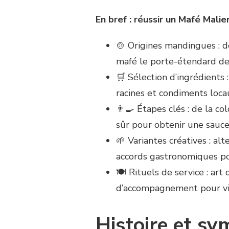
En bref : réussir un Mafé Mali
🍲 Origines mandingues : d
mafé le porte-étendard d
🛒 Sélection d’ingrédients
racines et condiments loca
👨‍🍳 Étapes clés : de la c
sûr pour obtenir une sauc
🌱 Variantes créatives : al
accords gastronomiques p
🍽️ Rituels de service : ar
d’accompagnement pour vi
Histoire et sy