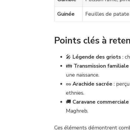
Guinée
Feuilles de patate
Points clés à reten
🎤
Légende des griots
: c
👪
Transmission familiale
une naissance.
🥜
Arachide sacrée
: perç
ethnies.
🚚
Caravane commerciale
Maghreb.
Ces éléments démontrent combie