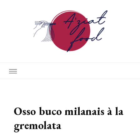
A'ziat food
Osso buco milanais à la
gremolata