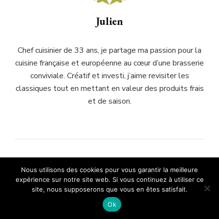
Julien
Chef cuisinier de 33 ans, je partage ma passion pour la
cuisine française et européenne au cœur d’une brasserie
conviviale. Créatif et investi, j’aime revisiter les
classiques tout en mettant en valeur des produits frais
et de saison.
ARTICLE PRÉCÉDENT
Nous utilisons des cookies pour vous garantir la meilleure
Whoopie pies moelleux : astuces
expérience sur notre site web. Si vous continuez à utiliser ce
pour réussir la garniture
site, nous supposerons que vous en êtes satisfait.
Ok
ARTICLE SUIVANT