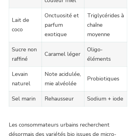
couleur miel
Onctuosité et
Triglycérides à
Lait de
parfum
chaîne
coco
exotique
moyenne
Sucre non
Oligo-
Caramel léger
raffiné
éléments
Levain
Note acidulée,
Probiotiques
naturel
mie alvéolée
Sel marin
Rehausseur
Sodium + iode
Les consommateurs urbains recherchent
désormais des variétés bio issues de micro-