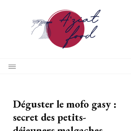
A'ziat food
Déguster le mofo gasy :
secret des petits-
déjeuners malgaches