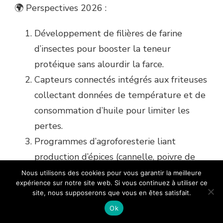
🌍 Perspectives 2026 :
Développement de filières de farine
d’insectes pour booster la teneur
protéique sans alourdir la farce.
Capteurs connectés intégrés aux friteuses
collectant données de température et de
consommation d’huile pour limiter les
pertes.
Programmes d’agroforesterie liant
production d’épices (cannelle, poivre de
Penja) et création d’emplois ruraux,
Nous utilisons des cookies pour vous garantir la meilleure
expérience sur notre site web. Si vous continuez à utiliser ce
garantissant un approvisionnement
site, nous supposerons que vous en êtes satisfait.
durable.
Ok