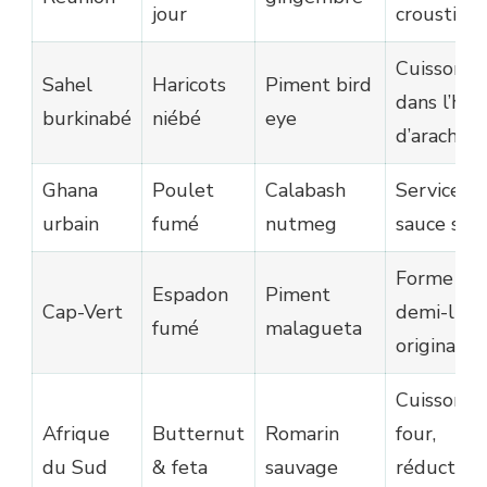
jour
croustilla
Cuisson
Sahel
Haricots
Piment bird
dans l’hui
burkinabé
niébé
eye
d’arachide
Ghana
Poulet
Calabash
Service a
urbain
fumé
nutmeg
sauce shit
Forme
Espadon
Piment
Cap-Vert
demi-lun
fumé
malagueta
originale
Cuisson a
Afrique
Butternut
Romarin
four,
du Sud
& feta
sauvage
réduction