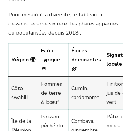
Pour mesurer la diversité, le tableau ci-
dessous recense six recettes phares apparues
ou popularisées depuis 2018 :
Farce
Épices
Signature
Région 🌍
typique
dominantes
locale ✨
🍴
🌿
Pommes
Finition a
Côte
Cumin,
de terre
jus de cit
swahili
cardamome
& bœuf
vert
Poisson
Pâte ultr
Île de la
Combava,
pêché du
mince
Réunion
gingembre