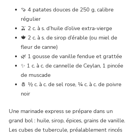
🍠 4 patates douces de 250 g, calibre
régulier
🫒 2 c. à s. d’huile d’olive extra-vierge
🍁 2 c. à s. de sirop d’érable (ou miel de
fleur de canne)
🌿 1 gousse de vanille fendue et grattée
✨ 1 c. à c. de cannelle de Ceylan, 1 pincée
de muscade
🧂 ½ c. à c. de sel rose, ¼ c. à c. de poivre
noir
Une marinade express se prépare dans un
grand bol : huile, sirop, épices, grains de vanille.
Les cubes de tubercule, préalablement rincés