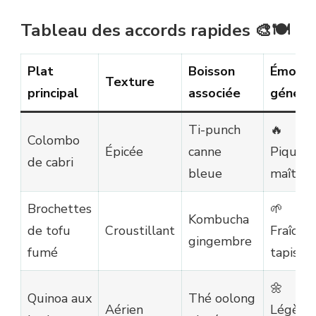
Tableau des accords rapides 🎨🍽️
Plat
Boisson
Émotio
Texture
principal
associée
généré
Ti-punch
🔥
Colombo
Épicée
canne
Piquant
de cabri
bleue
maîtris
Brochettes
🌱
Kombucha
de tofu
Croustillant
Fraîche
gingembre
fumé
tapissé
🌼
Quinoa aux
Thé oolong
Aérien
Légère