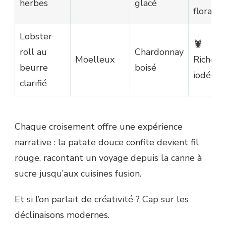
herbes
glacé
florale
Lobster
🦞
roll au
Chardonnay
Moelleux
Richess
beurre
boisé
iodée
clarifié
Chaque croisement offre une expérience
narrative : la patate douce confite devient fil
rouge, racontant un voyage depuis la canne à
sucre jusqu’aux cuisines fusion.
Et si l’on parlait de créativité ? Cap sur les
déclinaisons modernes.