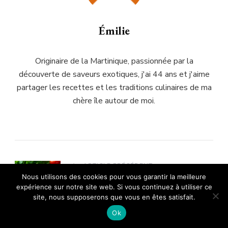
Émilie
Originaire de la Martinique, passionnée par la
découverte de saveurs exotiques, j'ai 44 ans et j'aime
partager les recettes et les traditions culinaires de ma
chère île autour de moi.
ARTICLE PRÉCÉDENT
Nous utilisons des cookies pour vous garantir la meilleure
Recette du caldou sénégalais, soupe
expérience sur notre site web. Si vous continuez à utiliser ce
de poisson parfumée
site, nous supposerons que vous en êtes satisfait.
Ok
ARTICLE SUIVANT