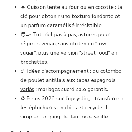
🔥 Cuisson lente au four ou en cocotte : la
clé pour obtenir une texture fondante et
un parfum
caramélisé
irrésistible.
🧑‍🍳 Tutoriel pas à pas, astuces pour
régimes vegan, sans gluten ou “low
sugar”, plus une version “street food” en
brochettes.
🍗 Idées d’accompagnement : du
colombo
de poulet antillais
aux
tapas espagnols
variés
; mariages sucré-salé garantis.
♻️ Focus 2026 sur l’upcycling : transformer
les épluchures en chips et recycler le
sirop en topping de
flan coco-vanille
.